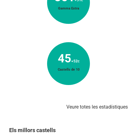
+51c
Gamma Extra
45
+52c
Castells de 10
Veure totes les estadístiques
Els millors castells