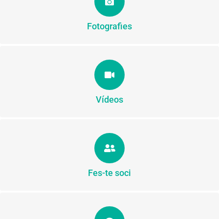
FOTOS
Fotografies
Totes els vídeos de la colla
VÍDEOS
Vídeos
Viu un munt d'avantatges
FES-TE SOCI
Fes-te soci
Si vols més informació, contacta amb nosaltres