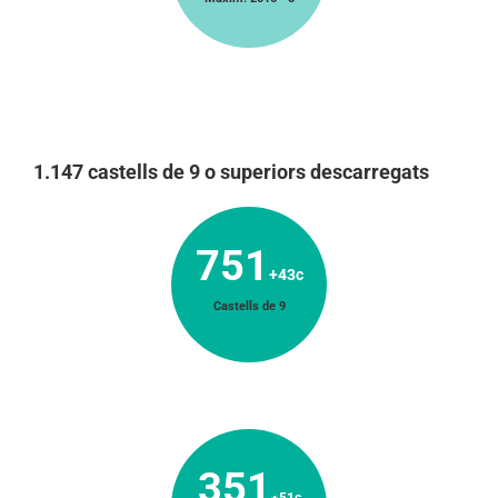
1.147 castells de 9 o superiors descarregats
751
+43c
Castells de 9
351