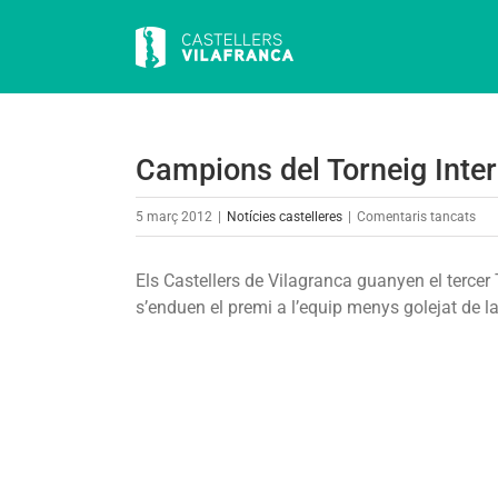
Skip
to
content
Campions del Torneig Inter
a
5 març 2012
|
Notícies castelleres
|
Comentaris tancats
Cam
del
Els Castellers de Vilagranca guanyen el tercer
Tor
s’enduen el premi a l’equip menys golejat de l
Inte
de
Fut
Sal