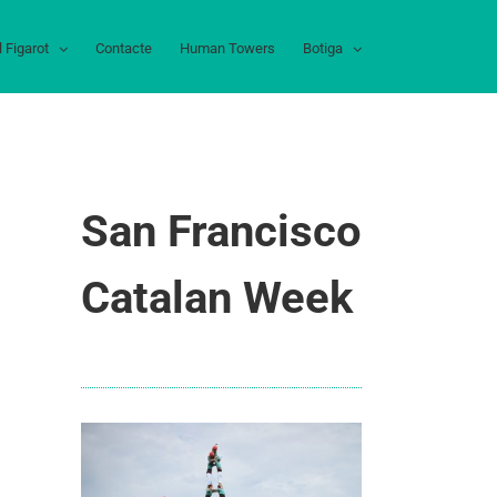
l Figarot
Contacte
Human Towers
Botiga
San Francisco
Catalan Week