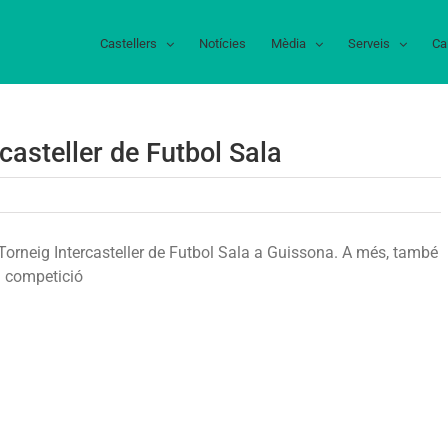
Castellers
Notícies
Mèdia
Serveis
Ca
casteller de Futbol Sala
pions
 Torneig Intercasteller de Futbol Sala a Guissona. A més, també
neig
a competició
rcasteller
bol
a