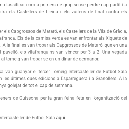
n classificar com a primers de grup sense perdre cap partit i a
tra els Castellers de Lleida i els vuitens de final contra els
er els Capgrossos de Mataró, els Castellers de la Vila de Gràcia,
lafranca. Els de la camisa verda es van enfrontar als Xiquets de
0. A la final es van trobar als Capgrossos de Mataró, que en una
al pavelló, els vilafranquins van vèncer per 3 a 2. Una vegada
ts al torneig van trobar-se en un dinar de germanor.
a van guanyar el tercer Torneig Intercasteller de Futbol Sala
les últimes dues edicions a Esparreguera i a Granollers. A la
menys golejat de tot el cap de setmana.
geners de Guissona per la gran feina feta en l’organització del
Intercasteller de Futbol Sala
aquí
.