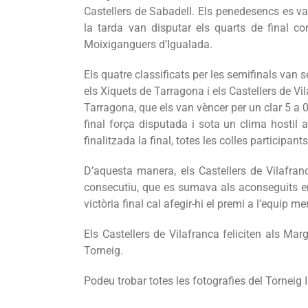
Castellers de Sabadell. Els penedesencs es va
la tarda van disputar els quarts de final con
Moixiganguers d’Igualada.
Els quatre classificats per les semifinals van s
els Xiquets de Tarragona i els Castellers de Vi
Tarragona, que els van vèncer per un clar 5 a 
final força disputada i sota un clima hostil 
finalitzada la final, totes les colles participan
D’aquesta manera, els Castellers de Vilafranc
consecutiu, que es sumava als aconseguits en 
victòria final cal afegir-hi el premi a l’equip 
Els Castellers de Vilafranca feliciten als Mar
Torneig.
Podeu trobar totes les fotografies del Torneig 