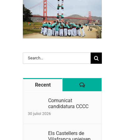
Search
for:
Comentaris
Recent
Comunicat
candidatura CCCC
30 juliol 2026
Els Castellers de
Vilafranca unieixen