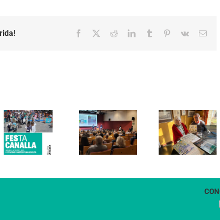
rida!
Facebook
X
Reddit
LinkedIn
Tumblr
Pinterest
Vk
Emai
Els Verds
Cal Figarot
presenten el
lidera el
llibre
primer
“Petita
projecte
història
d’energia
dels
comunitària
Castellers
de
de
Vilafranca
Vilafranca”
CON