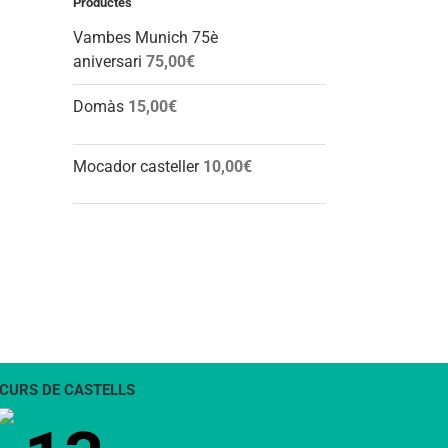
Productes
Vambes Munich 75è
aniversari
75,00
€
l:
Domàs
15,00
€
Mocador casteller
10,00
€
CURS DE CASTELLS