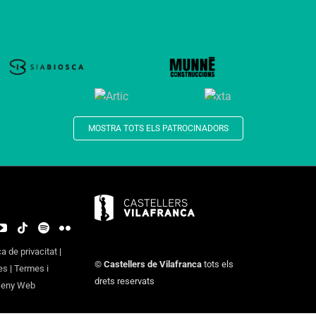
MOSTRA TOTS ELS PATROCINADORS
ca de privacitat
|
©
Castellers de Vilafranca
tots els
es
|
Termes i
drets reservats
seny Web