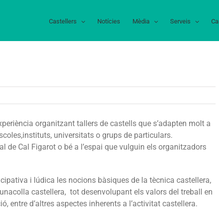
Castellers
Notícies
Mèdia
Serveis
Ca
llers
e
xperiència organitzant tallers de castells que s’adapten molt a
eball
scoles,instituts, universitats o grups de particulars.
n
ial de Cal Figarot o bé a l’espai que vulguin els organitzadors
quip
cipativa i lúdica les nocions bàsiques de la tècnica castellera,
d’unacolla castellera, tot desenvolupant els valors del treball en
ó, entre d’altres aspectes inherents a l’activitat castellera.