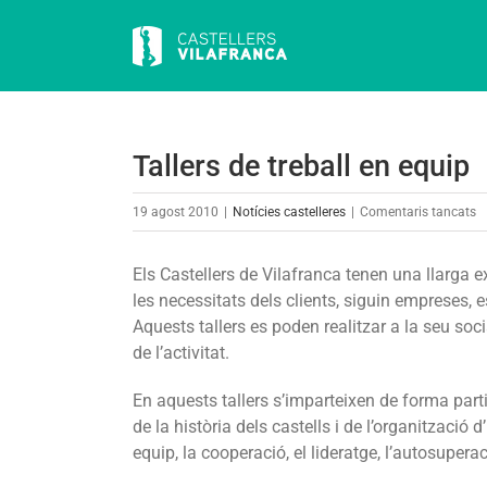
Skip
to
content
Tallers de treball en equip
a
19 agost 2010
|
Notícies castelleres
|
Comentaris tancats
Ta
d
Els Castellers de Vilafranca tenen una llarga e
tr
les necessitats dels clients, siguin empreses, e
e
Aquests tallers es poden realitzar a la seu soc
e
de l’activitat.
En aquests tallers s’imparteixen de forma parti
de la història dels castells i de l’organització 
equip, la cooperació, el lideratge, l’autosuperaci