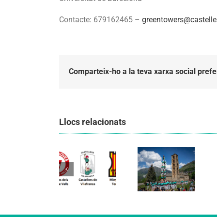
Contacte: 679162465 –
greentowers@castelle
Comparteix-ho a la teva xarxa social prefe
Llocs relacionats
Els
Els
Castellers
Castellers
de
de
Vilafranca
Vilafranca
organitzen
unieixen
la segona
Comunicat
tradició i
edició de
candidatura
patrimoni
Festa
CCCC
en un
Canalla, un
viatge de
matí
colla a la
d’activitats
Vall d’Aran i
per als més