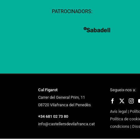
PATROCINADORS:
Cal Figarot
Segueix-nos a:
Carrer del General Prim, 11
08720 Vilafranca del Penedès
Avís legal
|
Políti
+34 681 02 73 80
Política de cooki
info@castellersdevilafranca.cat
condicions
|
Dis