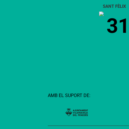
a la Vall de
petits de la
Boí
SANT FÈLIX
comarca
3
AMB EL SUPORT DE: