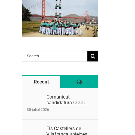
Search
for:
Comentaris
Recent
Comunicat
candidatura CCCC
30 juliol 2026
Els Castellers de
Vilafranca unieixen