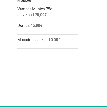
Productes
Vambes Munich 75è
aniversari
75,00
€
Domàs
15,00
€
l:
Mocador casteller
10,00
€