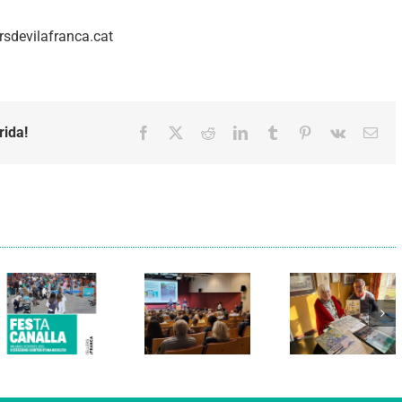
rsdevilafranca.cat
rida!
Facebook
X
Reddit
LinkedIn
Tumblr
Pinterest
Vk
Emai
Els Verds
Cal Figarot
presenten el
lidera el
llibre
primer
“Petita
projecte
història
d’energia
dels
comunitària
Castellers
de
de
Vilafranca
Vilafranca”