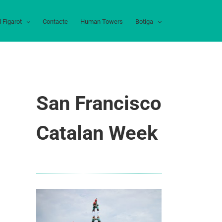
l Figarot
Contacte
Human Towers
Botiga
San Francisco
Catalan Week