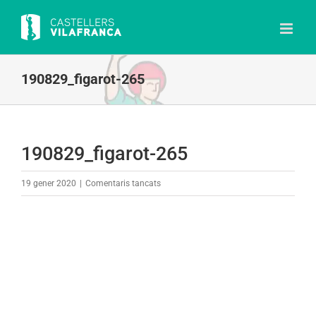
Skip
to
content
190829_figarot-265
190829_figarot-265
a
19 gener 2020
|
Comentaris tancats
190829_figarot-
265