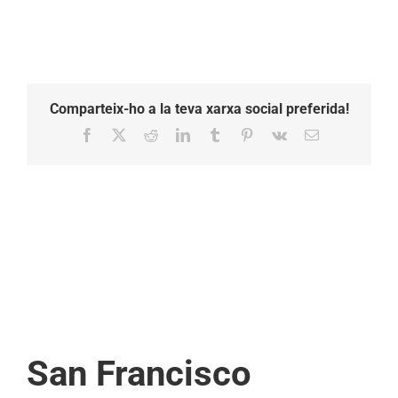
Comparteix-ho a la teva xarxa social preferida!
Facebook
X
Reddit
LinkedIn
Tumblr
Pinterest
Vk
Email:
San Francisco