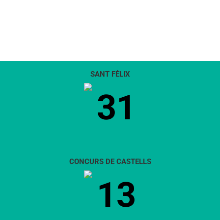
SANT FÈLIX
31
CONCURS DE CASTELLS
13