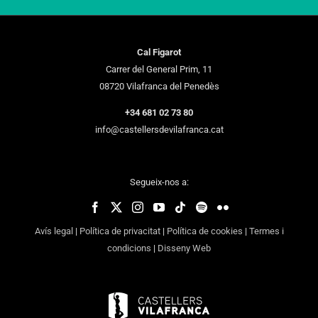
Cal Figarot
Carrer del General Prim, 11
08720 Vilafranca del Penedès
+34 681 02 73 80
info@castellersdevilafranca.cat
Segueix-nos a:
Avís legal
|
Política de privacitat
|
Política de cookies
|
Termes i
condicions
|
Disseny Web