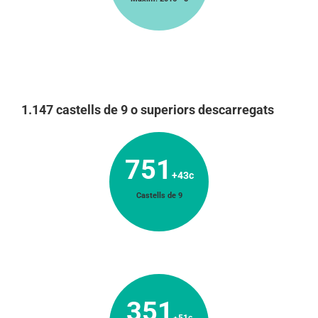
1.147 castells de 9 o superiors descarregats
751
+43c
Castells de 9
351