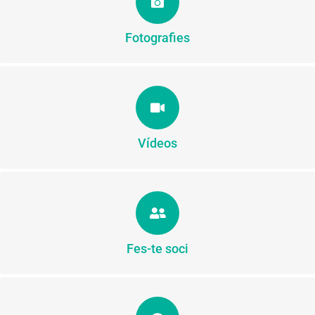
FOTOS
Fotografies
Totes els vídeos de la colla
VÍDEOS
Vídeos
Viu un munt d'avantatges
FES-TE SOCI
Fes-te soci
Si vols més informació, contacta amb nosaltres