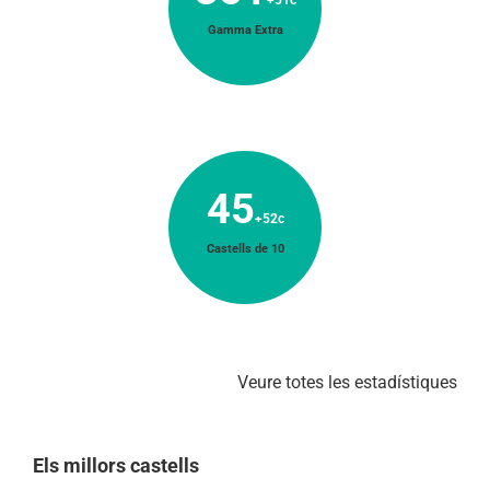
+51c
Gamma Extra
45
+52c
Castells de 10
Veure totes les estadístiques
Els millors castells