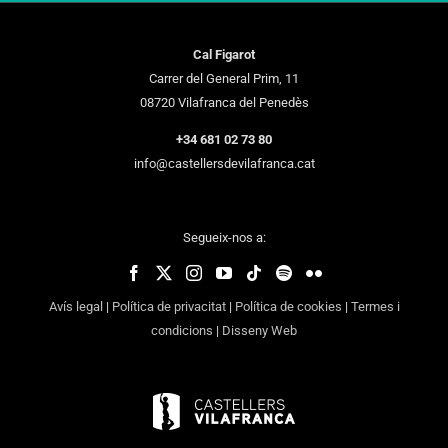
Cal Figarot
Carrer del General Prim, 11
08720 Vilafranca del Penedès
+34 681 02 73 80
info@castellersdevilafranca.cat
Segueix-nos a:
Avís legal
|
Política de privacitat
|
Política de cookies
|
Termes i
condicions
|
Disseny Web