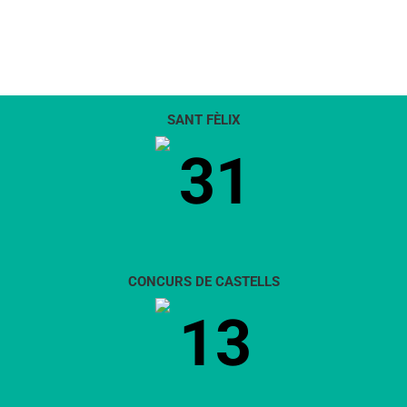
SANT FÈLIX
31
CONCURS DE CASTELLS
13