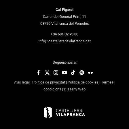
Cal Figarot
Carrer del General Prim, 11
08720 Vilafranca del Penedès
+34 681 02 73 80
info@castellersdevilafranca.cat
Segueix-nos a:
Avís legal
|
Política de privacitat
|
Política de cookies
|
Termes i
condicions
|
Disseny Web