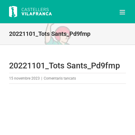
Skip
to
content
20221101_Tots Sants_Pd9fmp
20221101_Tots Sants_Pd9fmp
a
15 novembre 2023
|
Comentaris tancats
20221101_Tots
Sants_Pd9fmp