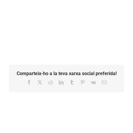
Comparteix-ho a la teva xarxa social preferida!
Facebook
X
Reddit
LinkedIn
Tumblr
Pinterest
Vk
Email: