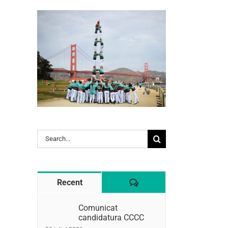
l:
Search
for:
Comentaris
Recent
Comunicat
candidatura CCCC