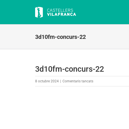
Skip
to
content
3d10fm-concurs-22
3d10fm-concurs-22
a
8 octubre 2024
|
Comentaris tancats
3d10fm-
concurs-
22