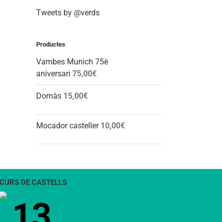
Tweets by @verds
Productes
Vambes Munich 75è
aniversari
75,00
€
Domàs
15,00
€
Mocador casteller
10,00
€
CURS DE CASTELLS
13