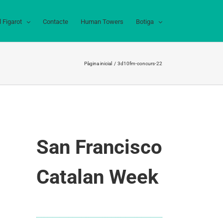
l Figarot
Contacte
Human Towers
Botiga
Pàgina inicial
3d10fm-concurs-22
San Francisco
Catalan Week