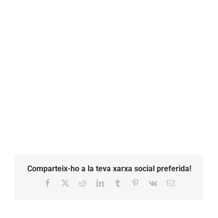
Comparteix-ho a la teva xarxa social preferida!
Facebook
X
Reddit
LinkedIn
Tumblr
Pinterest
Vk
Email: