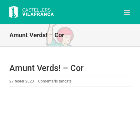
Skip
to
content
Amunt Verds! – Cor
Amunt Verds! – Cor
a
27 febrer 2023
|
Comentaris tancats
Amunt
Verds!
–
Cor