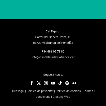
Cal Figarot
Carrer del General Prim, 11
08720 Vilafranca del Penedès
+34 681 02 73 80
info@castellersdevilafranca.cat
Segueix-nos a:
Avís legal
|
Política de privacitat
|
Política de cookies
|
Termes i
condicions
|
Disseny Web