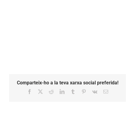
11.27.02
Comparteix-ho a la teva xarxa social preferida!
Facebook
X
Reddit
LinkedIn
Tumblr
Pinterest
Vk
Email: