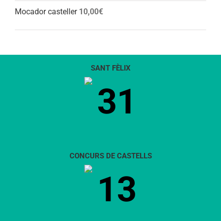
Mocador casteller
10,00
€
SANT FÈLIX
31
CONCURS DE CASTELLS
13