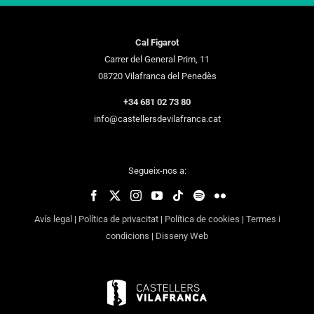
Cal Figarot
Carrer del General Prim, 11
08720 Vilafranca del Penedès
+34 681 02 73 80
info@castellersdevilafranca.cat
Segueix-nos a:
Avís legal
|
Política de privacitat
|
Política de cookies
|
Termes i
condicions
|
Disseny Web