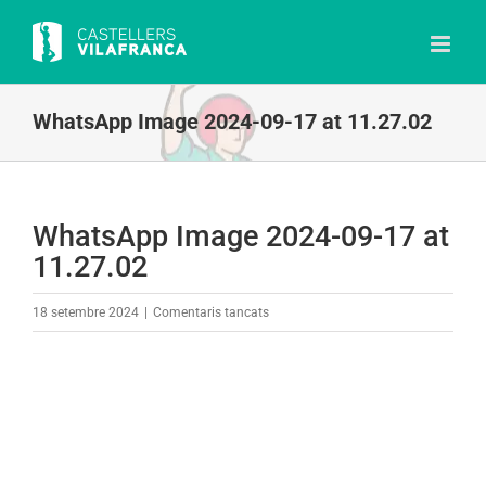
Skip
to
content
WhatsApp Image 2024-09-17 at 11.27.02
WhatsApp Image 2024-09-17 at
11.27.02
a
18 setembre 2024
|
Comentaris tancats
WhatsApp
Image
2024-
09-
17
at