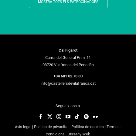
MOSTRA TOTS ELS PATROCINADORS
Cal Figarot
Carrer del General Prim, 11
08720 Vilafranca del Penedès
+34 681 02 73 80
info@castellersdevilafranca.cat
Segueix-nos a:
Avís legal
|
Política de privacitat
|
Política de cookies
|
Termes i
condicions
|
Disseny Web