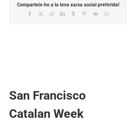
Comparteix-ho a la teva xarxa social preferida!
Facebook
X
Reddit
LinkedIn
Tumblr
Pinterest
Vk
Email:
San Francisco
Catalan Week