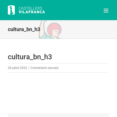
Skip
to
content
cultura_bn_h3
cultura_bn_h3
a
26 juliol 2022
|
Comentaris tancats
cultura_bn_h3