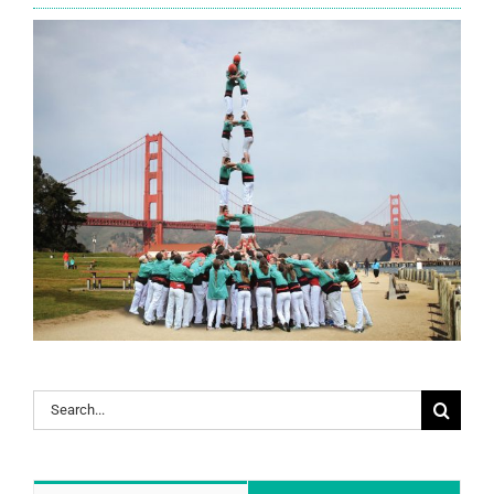
Search
for: