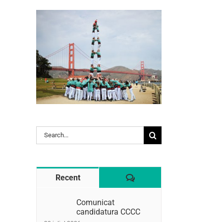
l:
Search
for:
Comentaris
Recent
Comunicat
candidatura CCCC