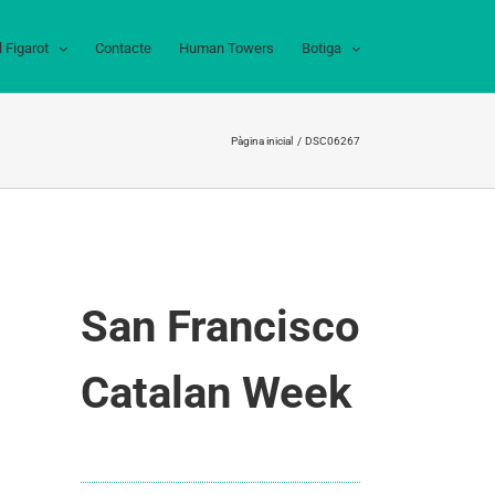
l Figarot
Contacte
Human Towers
Botiga
Pàgina inicial
DSC06267
San Francisco
Catalan Week