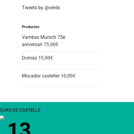
Tweets by @verds
Productes
Vambes Munich 75è
aniversari
75,00
€
Domàs
15,00
€
Mocador casteller
10,00
€
CURS DE CASTELLS
13