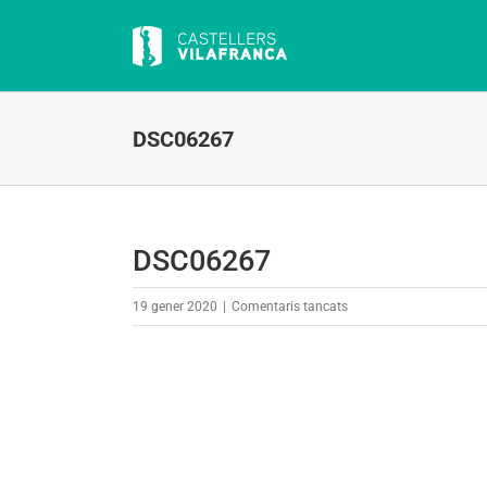
Skip
to
content
DSC06267
DSC06267
a
19 gener 2020
|
Comentaris tancats
DSC06267