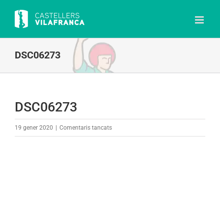
Skip
to
content
DSC06273
DSC06273
a
19 gener 2020
|
Comentaris tancats
DSC06273