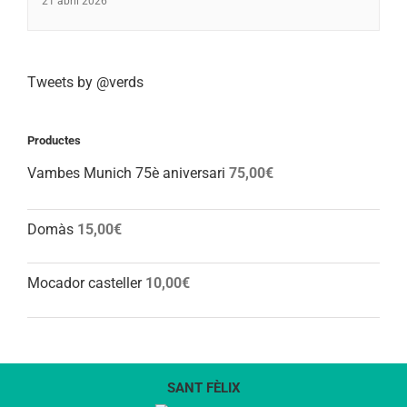
21 abril 2026
Tweets by @verds
Productes
Vambes Munich 75è aniversari
75,00
€
Domàs
15,00
€
Mocador casteller
10,00
€
SANT FÈLIX