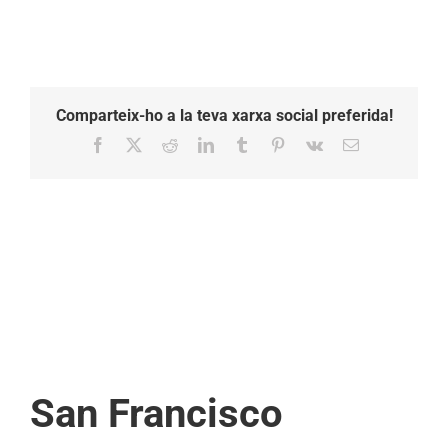
Comparteix-ho a la teva xarxa social preferida!
Facebook
X
Reddit
LinkedIn
Tumblr
Pinterest
Vk
Email:
San Francisco