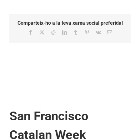
Comparteix-ho a la teva xarxa social preferida!
Facebook
X
Reddit
LinkedIn
Tumblr
Pinterest
Vk
Email:
San Francisco
Catalan Week