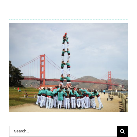
Search
for: