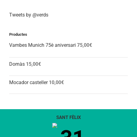
Tweets by @verds
Productes
Vambes Munich 75è aniversari
75,00
€
Domàs
15,00
€
Mocador casteller
10,00
€
SANT FÈLIX