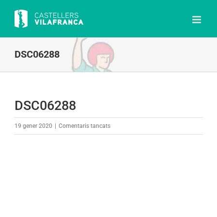
Skip
to
content
DSC06288
DSC06288
a
19 gener 2020
|
Comentaris tancats
DSC06288