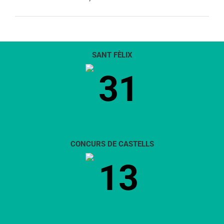
SANT FÈLIX
31
CONCURS DE CASTELLS
13