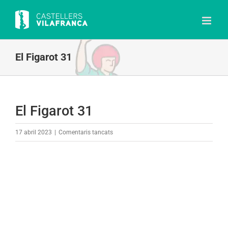
Skip
to
content
El Figarot 31
El Figarot 31
a
17 abril 2023
|
Comentaris tancats
El
Figarot
31