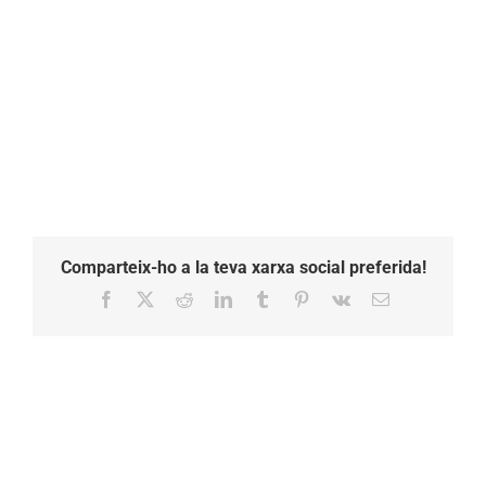
Comparteix-ho a la teva xarxa social preferida!
Facebook
X
Reddit
LinkedIn
Tumblr
Pinterest
Vk
Email: