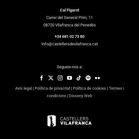
Cal Figarot
Carrer del General Prim, 11
08720 Vilafranca del Penedès
+34 681 02 73 80
info@castellersdevilafranca.cat
Segueix-nos a:
Avís legal
|
Política de privacitat
|
Política de cookies
|
Termes i
condicions
|
Disseny Web