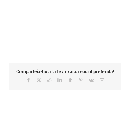
Comparteix-ho a la teva xarxa social preferida!
Facebook
X
Reddit
LinkedIn
Tumblr
Pinterest
Vk
Email: