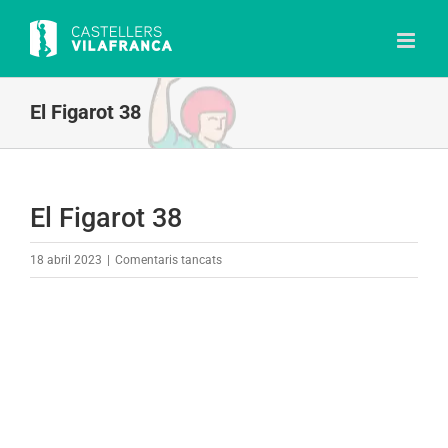
Skip
to
content
El Figarot 38
El Figarot 38
a
18 abril 2023
|
Comentaris tancats
El
Figarot
38