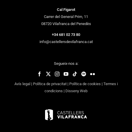
Cal Figarot
Carrer del General Prim, 11
08720 Vilafranca del Penedès
+34 681 02 73 80
info@castellersdevilafranca.cat
Segueix-nos a:
Avís legal
|
Política de privacitat
|
Política de cookies
|
Termes i
condicions
|
Disseny Web