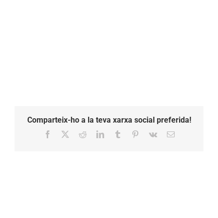
Comparteix-ho a la teva xarxa social preferida!
Facebook
X
Reddit
LinkedIn
Tumblr
Pinterest
Vk
Email: