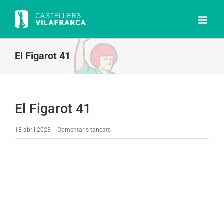
Skip
to
content
El Figarot 41
El Figarot 41
a
18 abril 2023
|
Comentaris tancats
El
Figarot
41