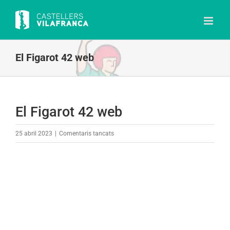
Skip
to
content
El Figarot 42 web
El Figarot 42 web
a
25 abril 2023
|
Comentaris tancats
El
Figarot
42
web