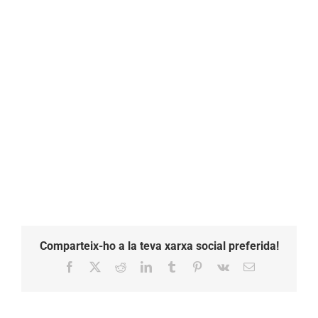
Comparteix-ho a la teva xarxa social preferida!
Facebook
X
Reddit
LinkedIn
Tumblr
Pinterest
Vk
Email: