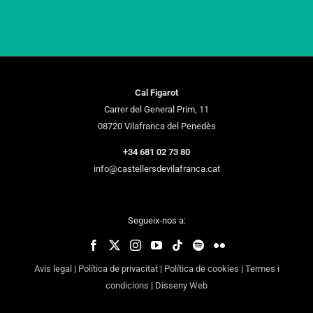
Cal Figarot
Carrer del General Prim, 11
08720 Vilafranca del Penedès
+34 681 02 73 80
info@castellersdevilafranca.cat
Segueix-nos a:
Avís legal
|
Política de privacitat
|
Política de cookies
|
Termes i
condicions
|
Disseny Web