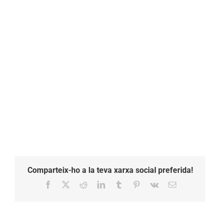
Comparteix-ho a la teva xarxa social preferida!
Facebook
X
Reddit
LinkedIn
Tumblr
Pinterest
Vk
Email: