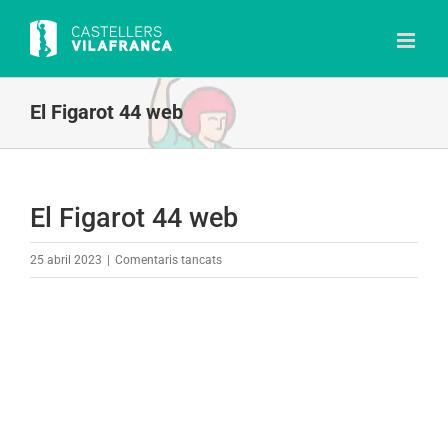
Skip
to
content
El Figarot 44 web
El Figarot 44 web
a
25 abril 2023
|
Comentaris tancats
El
Figarot
44
web