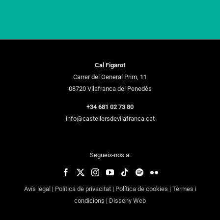
Cal Figarot
Carrer del General Prim, 11
08720 Vilafranca del Penedès
+34 681 02 73 80
info@castellersdevilafranca.cat
Segueix-nos a:
Avís legal
|
Política de privacitat
|
Política de cookies
|
Termes i
condicions
|
Disseny Web