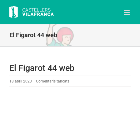
Skip
to
content
El Figarot 44 web
El Figarot 44 web
a
18 abril 2023
|
Comentaris tancats
El
Figarot
44
web