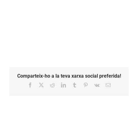
Comparteix-ho a la teva xarxa social preferida!
Facebook
X
Reddit
LinkedIn
Tumblr
Pinterest
Vk
Email: