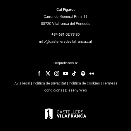
Cal Figarot
Carrer del General Prim, 11
08720 Vilafranca del Penedès
+34 681 02 73 80
info@castellersdevilafranca.cat
Segueix-nos a:
Avís legal
|
Política de privacitat
|
Política de cookies
|
Termes i
condicions
|
Disseny Web