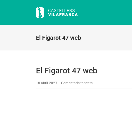
Skip
to
content
El Figarot 47 web
El Figarot 47 web
a
18 abril 2023
|
Comentaris tancats
El
Figarot
47
web