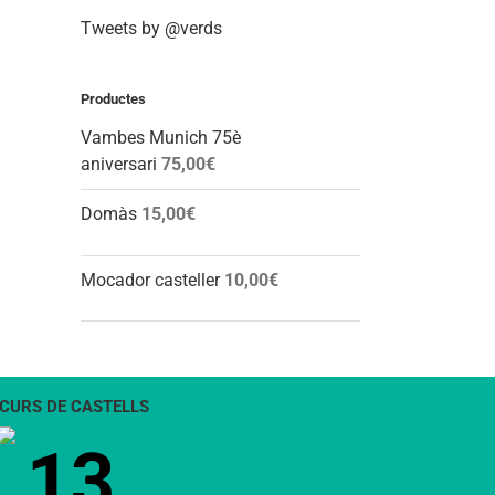
Tweets by @verds
Productes
Vambes Munich 75è
aniversari
75,00
€
Domàs
15,00
€
Mocador casteller
10,00
€
CURS DE CASTELLS
13