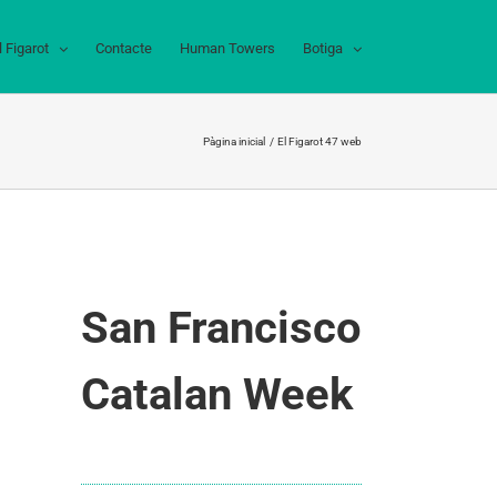
l Figarot
Contacte
Human Towers
Botiga
Pàgina inicial
El Figarot 47 web
San Francisco
Catalan Week