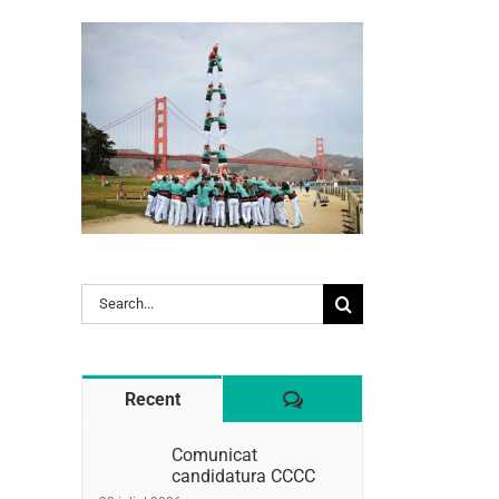
Search
l:
for:
Comentaris
Recent
Comunicat
candidatura CCCC