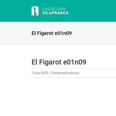
Skip
to
content
El Figarot e01n09
El Figarot e01n09
a
7 juny 2023
|
Comentaris tancats
El
Figarot
e01n09