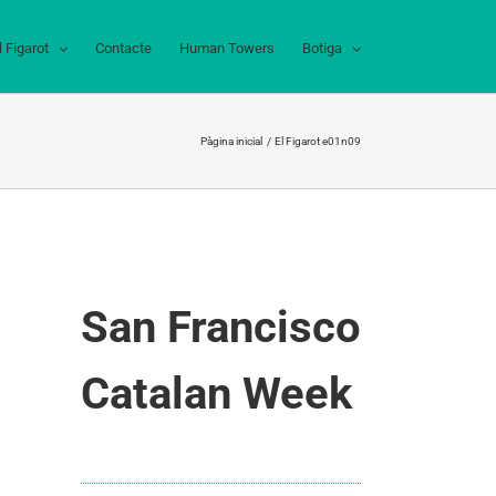
l Figarot
Contacte
Human Towers
Botiga
Pàgina inicial
El Figarot e01n09
San Francisco
Catalan Week