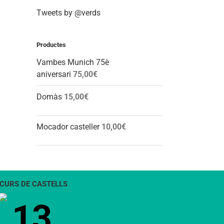
Tweets by @verds
Productes
Vambes Munich 75è
aniversari
75,00
€
Domàs
15,00
€
Mocador casteller
10,00
€
CURS DE CASTELLS
13