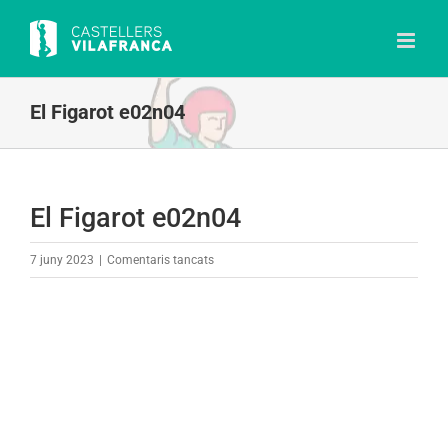
Skip
to
content
El Figarot e02n04
El Figarot e02n04
a
7 juny 2023
|
Comentaris tancats
El
Figarot
e02n04