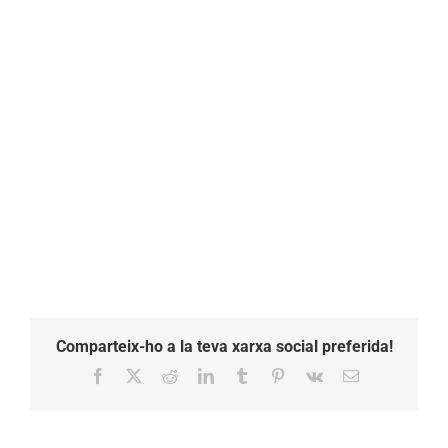
Comparteix-ho a la teva xarxa social preferida!
Facebook
X
Reddit
LinkedIn
Tumblr
Pinterest
Vk
Email: