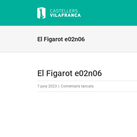
Skip
to
content
El Figarot e02n06
El Figarot e02n06
a
7 juny 2023
|
Comentaris tancats
El
Figarot
e02n06