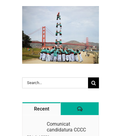
Search
l:
for:
Comentaris
Recent
Comunicat
candidatura CCCC