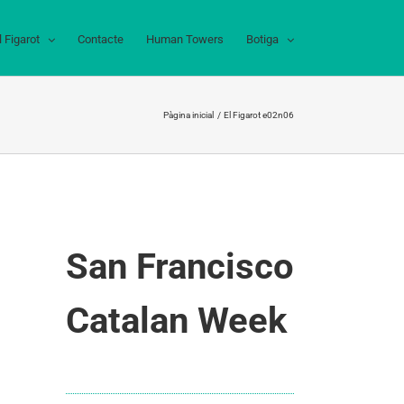
l Figarot
Contacte
Human Towers
Botiga
Pàgina inicial
El Figarot e02n06
San Francisco
Catalan Week