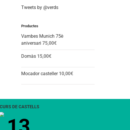
Tweets by @verds
Productes
Vambes Munich 75è
aniversari
75,00
€
Domàs
15,00
€
Mocador casteller
10,00
€
CURS DE CASTELLS
13