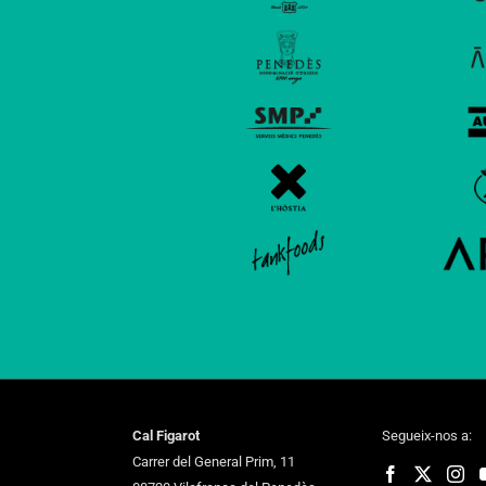
Cal Figarot
Segueix-nos a:
Carrer del General Prim, 11