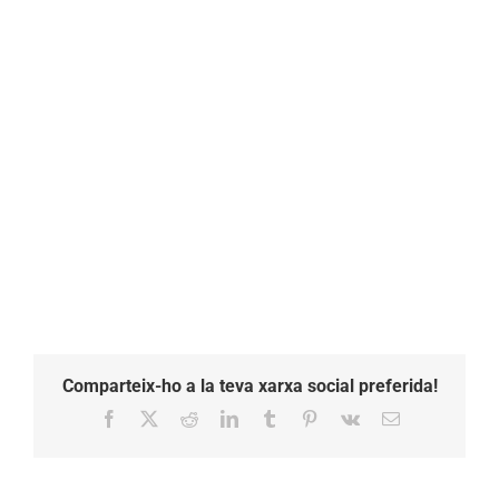
Comparteix-ho a la teva xarxa social preferida!
Facebook
X
Reddit
LinkedIn
Tumblr
Pinterest
Vk
Email: