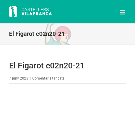
Skip
to
content
El Figarot e02n20-21
El Figarot e02n20-21
a
7 juny 2023
|
Comentaris tancats
El
Figarot
e02n20-
21