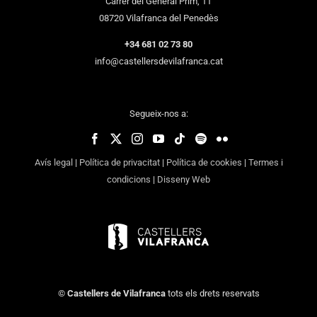
Carrer del General Prim, 11
08720 Vilafranca del Penedès
+34 681 02 73 80
info@castellersdevilafranca.cat
Segueix-nos a:
Avís legal
|
Política de privacitat
|
Política de cookies
|
Termes i
condicions
|
Disseny Web
©
Castellers de Vilafranca
tots els drets reservats