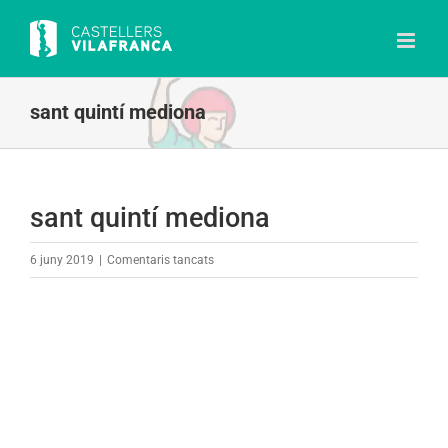
Skip
to
content
sant quintí mediona
sant quintí mediona
a
6 juny 2019
|
Comentaris tancats
sant
quintí
mediona