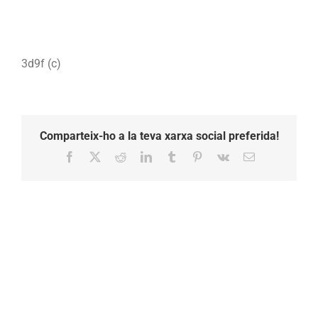
3d9f (c)
Comparteix-ho a la teva xarxa social preferida!
Facebook
X
Reddit
LinkedIn
Tumblr
Pinterest
Vk
Email: