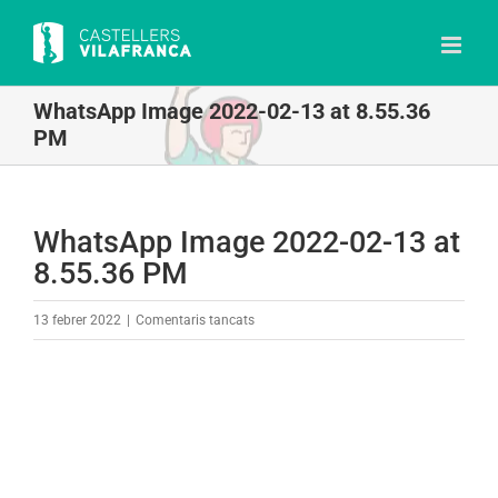
Skip
to
content
WhatsApp Image 2022-02-13 at 8.55.36
PM
WhatsApp Image 2022-02-13 at
8.55.36 PM
a
13 febrer 2022
|
Comentaris tancats
WhatsApp
Image
2022-
02-
13
at