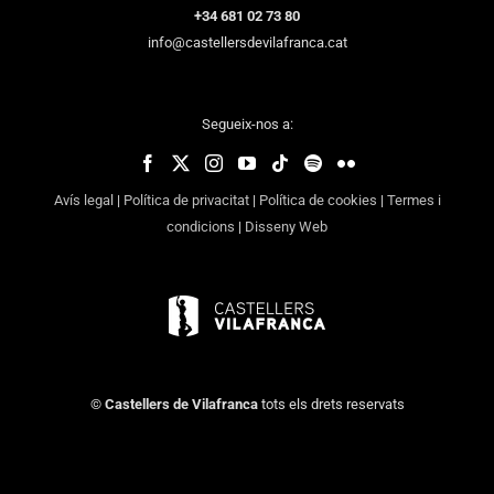
+34 681 02 73 80
info@castellersdevilafranca.cat
Segueix-nos a:
Avís legal
|
Política de privacitat
|
Política de cookies
|
Termes i
condicions
|
Disseny Web
©
Castellers de Vilafranca
tots els drets reservats