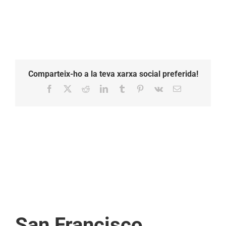
Comparteix-ho a la teva xarxa social preferida!
Facebook
X
Reddit
LinkedIn
Tumblr
Pinterest
Vk
Email:
San Francisco