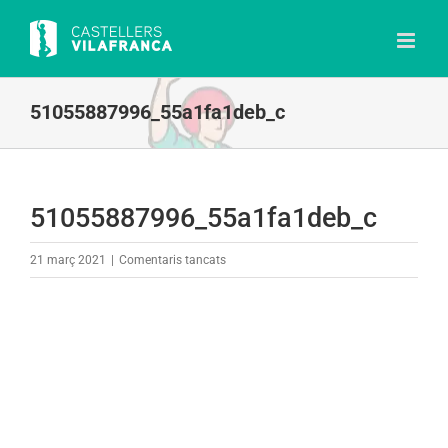
Skip
to
content
51055887996_55a1fa1deb_c
51055887996_55a1fa1deb_c
a
21 març 2021
|
Comentaris tancats
51055887996_55a1fa1deb_c