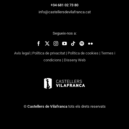
+34 681 02 73 80
info@castellersdevilafranca.cat
Segueix-nos a:
Avís legal
|
Política de privacitat
|
Política de cookies
|
Termes i
condicions
|
Disseny Web
©
Castellers de Vilafranca
tots els drets reservats