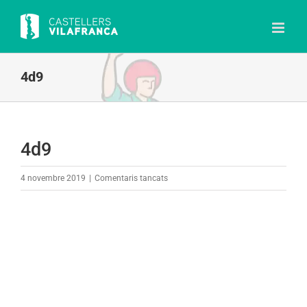
Skip
to
content
4d9
4d9
a
4 novembre 2019
|
Comentaris tancats
4d9