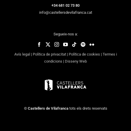
+34 681 02 73 80
info@castellersdevilafranca.cat
Segueix-nos a:
Avís legal
|
Política de privacitat
|
Política de cookies
|
Termes i
condicions
|
Disseny Web
©
Castellers de Vilafranca
tots els drets reservats