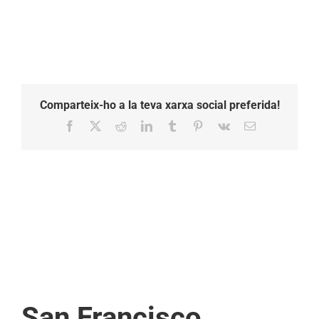
Comparteix-ho a la teva xarxa social preferida!
Facebook
X
Reddit
LinkedIn
Tumblr
Pinterest
Vk
Email:
San Francisco