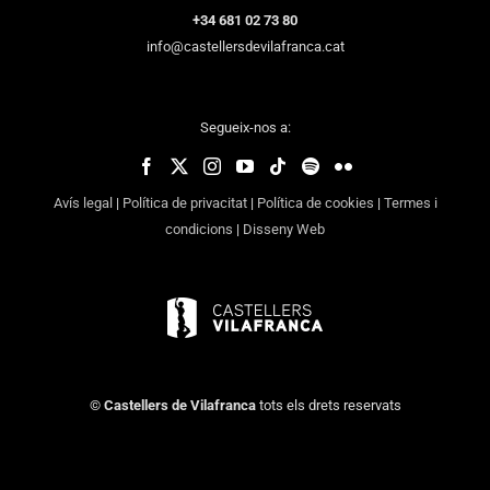
+34 681 02 73 80
info@castellersdevilafranca.cat
Segueix-nos a:
Avís legal
|
Política de privacitat
|
Política de cookies
|
Termes i
condicions
|
Disseny Web
©
Castellers de Vilafranca
tots els drets reservats