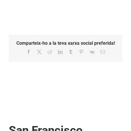
Comparteix-ho a la teva xarxa social preferida!
Facebook
X
Reddit
LinkedIn
Tumblr
Pinterest
Vk
Email:
San Francisco