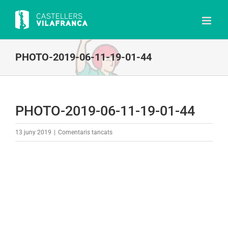
Skip
to
content
PHOTO-2019-06-11-19-01-44
PHOTO-2019-06-11-19-01-44
a
13 juny 2019
|
Comentaris tancats
PHOTO-
2019-
06-
11-
19-
01-
44