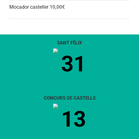
Mocador casteller
10,00
€
SANT FÈLIX
31
CONCURS DE CASTELLS
13