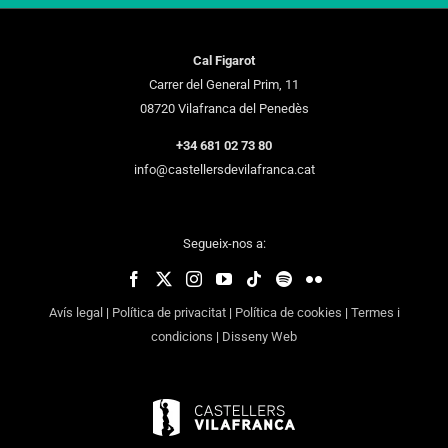
Cal Figarot
Carrer del General Prim, 11
08720 Vilafranca del Penedès
+34 681 02 73 80
info@castellersdevilafranca.cat
Segueix-nos a:
Avís legal
|
Política de privacitat
|
Política de cookies
|
Termes i
condicions
|
Disseny Web