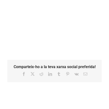
11.34.00
2
Comparteix-ho a la teva xarxa social preferida!
Facebook
X
Reddit
LinkedIn
Tumblr
Pinterest
Vk
Email: