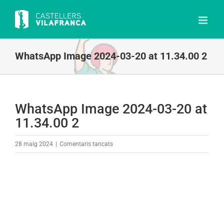
Skip
to
content
WhatsApp Image 2024-03-20 at 11.34.00 2
WhatsApp Image 2024-03-20 at
11.34.00 2
a
28 maig 2024
|
Comentaris tancats
WhatsApp
Image
2024-
03-
20
at