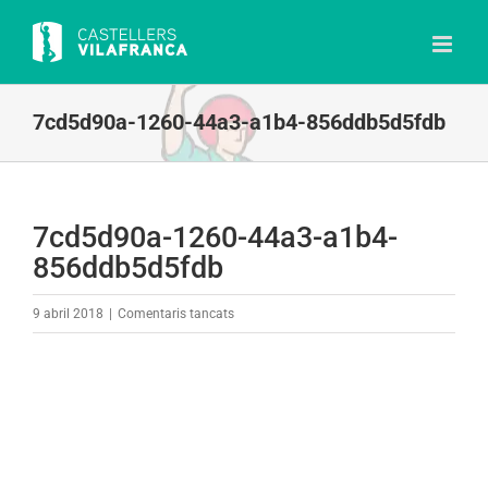
Skip
to
content
7cd5d90a-1260-44a3-a1b4-856ddb5d5fdb
7cd5d90a-1260-44a3-a1b4-
856ddb5d5fdb
a
9 abril 2018
|
Comentaris tancats
7cd5d90a-
1260-
44a3-
a1b4-
856ddb5d5fdb