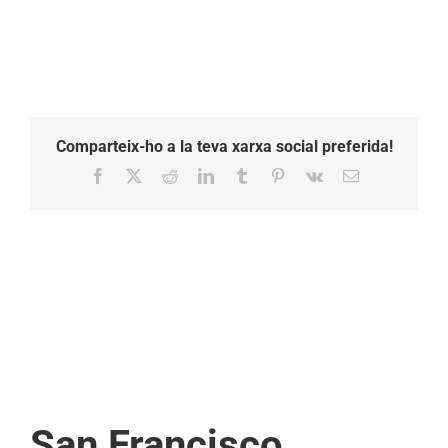
Comparteix-ho a la teva xarxa social preferida!
Facebook
X
Reddit
LinkedIn
Tumblr
Pinterest
Vk
Email:
San Francisco