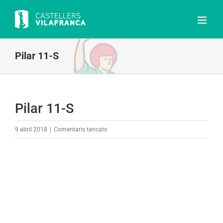
Skip
to
content
Pilar 11-S
Pilar 11-S
a
9 abril 2018
|
Comentaris tancats
Pilar
11-
S