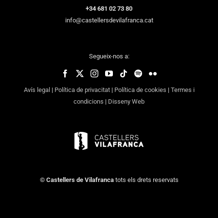
+34 681 02 73 80
info@castellersdevilafranca.cat
Segueix-nos a:
Avís legal
|
Política de privacitat
|
Política de cookies
|
Termes i
condicions
|
Disseny Web
©
Castellers de Vilafranca
tots els drets reservats