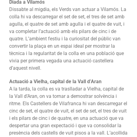
Diada a Vilamós
Dissabte al migdia, els Verds van actuar a Vilamós. La
colla hi va descarregar el set de set, el tres de set amb
agulla, el quatre de set amb agulla i el quatre de vuit, i
va completar l’actuació amb els pilars de cinc i de
quatre. L’ambient festiu i la curiositat del públic van
convertir la plaça en un espai ideal per mostrar la
tècnica i la regularitat de la colla en una població que
vivia per primera vegada una actuació castellera
d’aquest nivell.
Actuació a Vielha, capital de la Vall d’Aran
A la tarda, la colla es va traslladar a Vielha, capital de
la Vall d’Aran, on va tornar a demostrar solvència i
ritme. Els Castellers de Vilafranca hi van descarregar el
cinc de set, el quatre de vuit, el set de set, el tres de vuit
i els pilars de cinc i de quatre, en una actuació que va
despertar una gran expectació i que va consolidar la
presència dels castells de vuit pisos a la vall. L’acollida