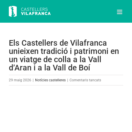
Skip
to
content
Els Castellers de Vilafranca
unieixen tradició i patrimoni en
un viatge de colla a la Vall
d’Aran i a la Vall de Boí
a
29 maig 2026
|
Notícies castelleres
|
Comentaris tancats
Els
Castellers
View
de
Larger
Vilafranca
Image
unieixen
tradició
i