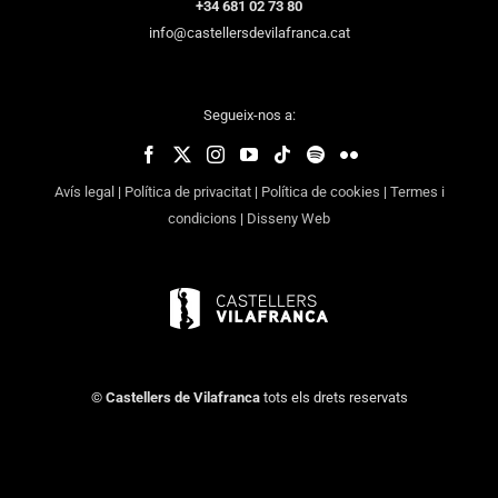
+34 681 02 73 80
info@castellersdevilafranca.cat
Segueix-nos a:
Avís legal
|
Política de privacitat
|
Política de cookies
|
Termes i
condicions
|
Disseny Web
©
Castellers de Vilafranca
tots els drets reservats