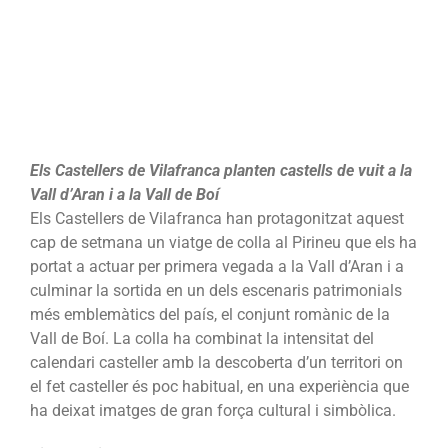
patrimoni
en
un
viatge
de
colla
a
Els Castellers de Vilafranca planten castells de vuit a la
la
Vall d’Aran i a la Vall de Boí
Vall
Els Castellers de Vilafranca han protagonitzat aquest
d’Aran
cap de setmana un viatge de colla al Pirineu que els ha
i
portat a actuar per primera vegada a la Vall d’Aran i a
a
culminar la sortida en un dels escenaris patrimonials
la
més emblemàtics del país, el conjunt romànic de la
Vall
Vall de Boí. La colla ha combinat la intensitat del
de
calendari casteller amb la descoberta d’un territori on
Boí
el fet casteller és poc habitual, en una experiència que
ha deixat imatges de gran força cultural i simbòlica.