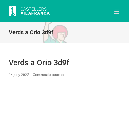
Skip
to
content
Verds a Orio 3d9f
Verds a Orio 3d9f
a
14 juny 2022
|
Comentaris tancats
Verds
a
Orio
3d9f