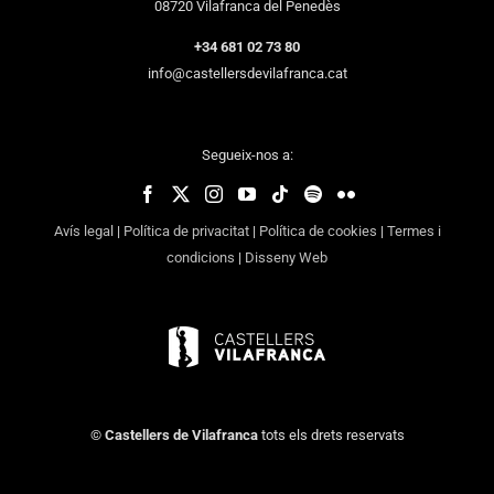
08720 Vilafranca del Penedès
+34 681 02 73 80
info@castellersdevilafranca.cat
Segueix-nos a:
Avís legal
|
Política de privacitat
|
Política de cookies
|
Termes i
condicions
|
Disseny Web
©
Castellers de Vilafranca
tots els drets reservats