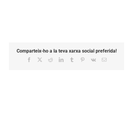
Comparteix-ho a la teva xarxa social preferida!
Facebook
X
Reddit
LinkedIn
Tumblr
Pinterest
Vk
Email: