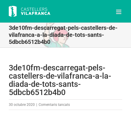
Skip
to
content
3de10fm-descarregat-pels-castellers-de-
vilafranca-a-la-diada-de-tots-sants-
5dbcb6512b4b0
3de10fm-descarregat-pels-
castellers-de-vilafranca-a-la-
diada-de-tots-sants-
5dbcb6512b4b0
a
30 octubre 2020
|
Comentaris tancats
3de10fm-
descarregat-
pels-