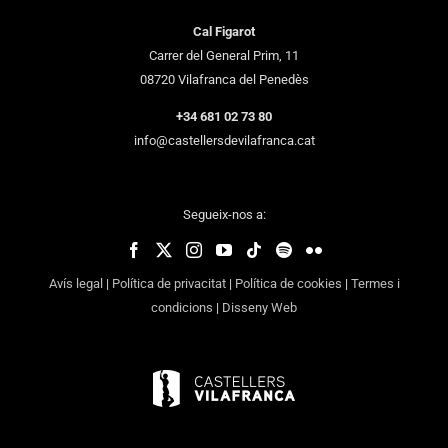
Cal Figarot
Carrer del General Prim, 11
08720 Vilafranca del Penedès
+34 681 02 73 80
info@castellersdevilafranca.cat
Segueix-nos a:
Avís legal
|
Política de privacitat
|
Política de cookies
|
Termes i
condicions
|
Disseny Web