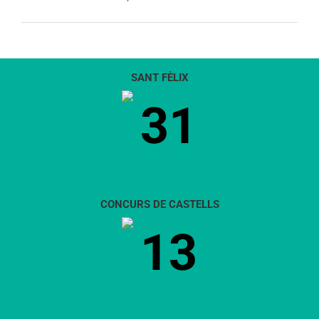
SANT FÈLIX
31
CONCURS DE CASTELLS
13