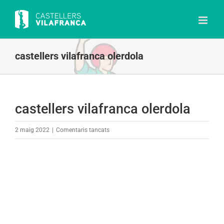
Skip
to
content
castellers vilafranca olerdola
castellers vilafranca olerdola
a
2 maig 2022
|
Comentaris tancats
castellers
vilafranca
olerdola