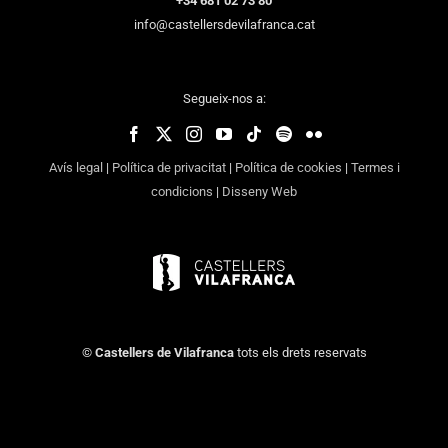
+34 681 02 73 80
info@castellersdevilafranca.cat
Segueix-nos a:
Avís legal
|
Política de privacitat
|
Política de cookies
|
Termes i
condicions
|
Disseny Web
©
Castellers de Vilafranca
tots els drets reservats