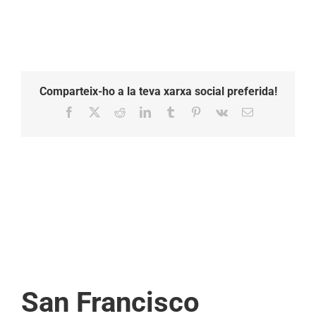
Comparteix-ho a la teva xarxa social preferida!
Facebook
X
Reddit
LinkedIn
Tumblr
Pinterest
Vk
Email:
San Francisco