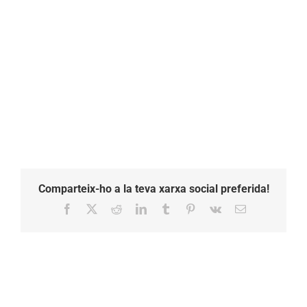
Comparteix-ho a la teva xarxa social preferida!
Facebook
X
Reddit
LinkedIn
Tumblr
Pinterest
Vk
Email: