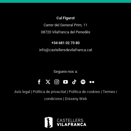
Cal Figarot
Carrer del General Prim, 11
08720 Vilafranca del Penedès
+34 681 02 73 80
info@castellersdevilafranca.cat
Segueix-nos a:
Avís legal
|
Política de privacitat
|
Política de cookies
|
Termes i
condicions
|
Disseny Web