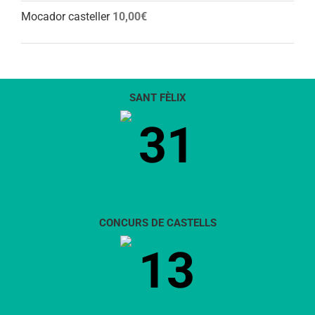
Mocador casteller
10,00
€
SANT FÈLIX
31
CONCURS DE CASTELLS
13