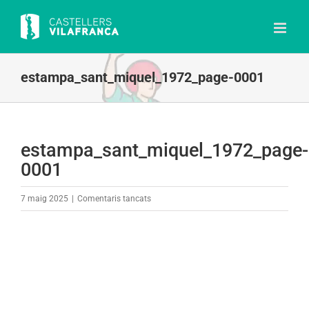
Skip
to
content
estampa_sant_miquel_1972_page-0001
estampa_sant_miquel_1972_page-
0001
a
7 maig 2025
|
Comentaris tancats
estampa_sant_miquel_1972_page-
0001