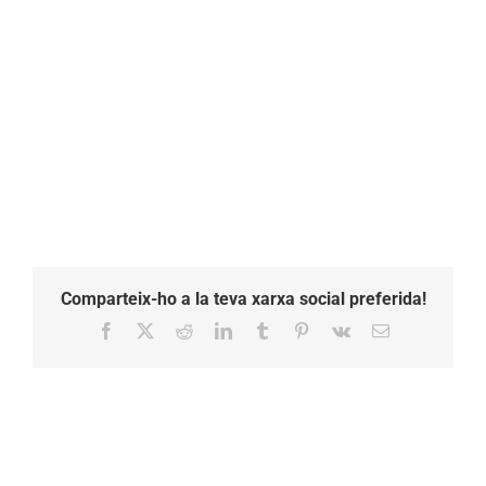
Comparteix-ho a la teva xarxa social preferida!
Facebook
X
Reddit
LinkedIn
Tumblr
Pinterest
Vk
Email: