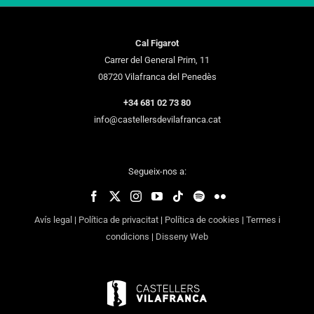
Cal Figarot
Carrer del General Prim, 11
08720 Vilafranca del Penedès
+34 681 02 73 80
info@castellersdevilafranca.cat
Segueix-nos a:
Avís legal
|
Política de privacitat
|
Política de cookies
|
Termes i
condicions
|
Disseny Web