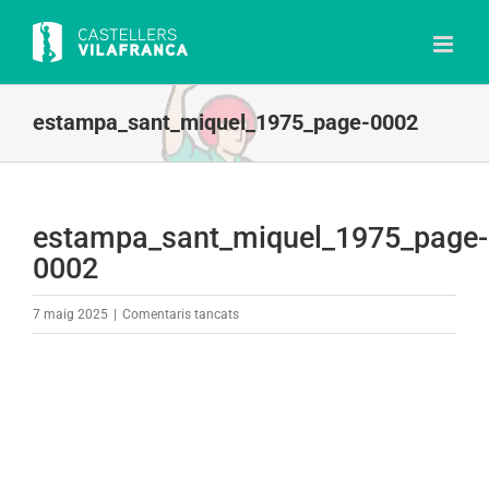
Skip
to
content
estampa_sant_miquel_1975_page-0002
estampa_sant_miquel_1975_page-
0002
a
7 maig 2025
|
Comentaris tancats
estampa_sant_miquel_1975_page-
0002