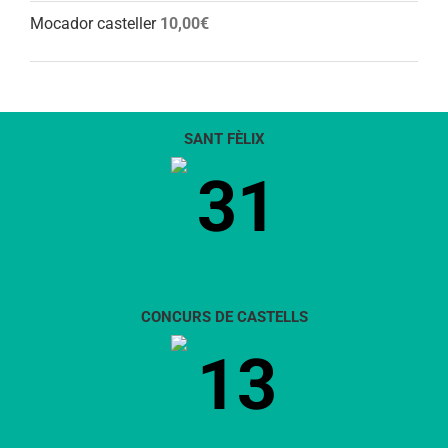
Mocador casteller
10,00
€
SANT FÈLIX
31
CONCURS DE CASTELLS
13