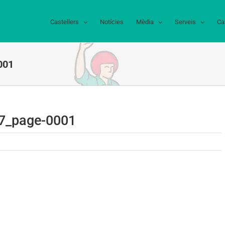
Castellers
Notícies
Mèdia
Serveis
Ca
001
7_page-0001
77_page-