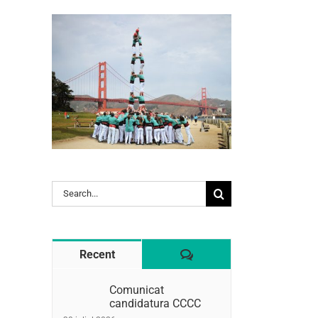
Search
l:
for:
Comentaris
Recent
Comunicat
candidatura CCCC