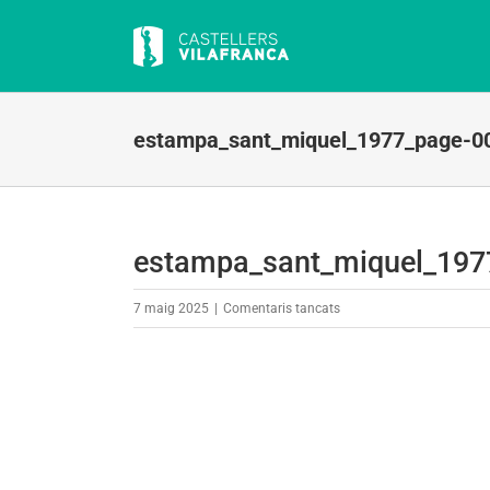
Skip
to
content
estampa_sant_miquel_1977_page-0
estampa_sant_miquel_197
a
7 maig 2025
|
Comentaris tancats
estampa_sant_miquel_19
0001