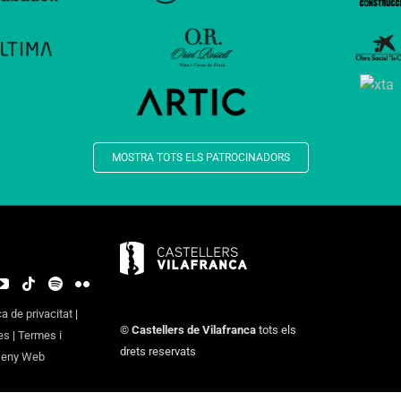
MOSTRA TOTS ELS PATROCINADORS
ca de privacitat
|
©
Castellers de Vilafranca
tots els
es
|
Termes i
drets reservats
seny Web