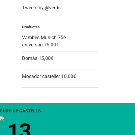
Tweets by @verds
Productes
Vambes Munich 75è
aniversari
75,00
€
Domàs
15,00
€
Mocador casteller
10,00
€
CURS DE CASTELLS
13