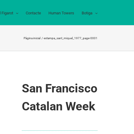
l Figarot
Contacte
Human Towers
Botiga
Pàgina inicial
estampa_sant_miquel_1977_page-0001
San Francisco
Catalan Week