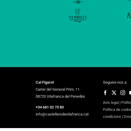
Cal Figarot
Segueix-nos a:
Carrer del General Prim, 11
08720 Vilafranca del Penedès
Avís legal
|
Políti
+34 681 02 73 80
Política de cooki
info@castellersdevilafranca.cat
condicions
|
Dis