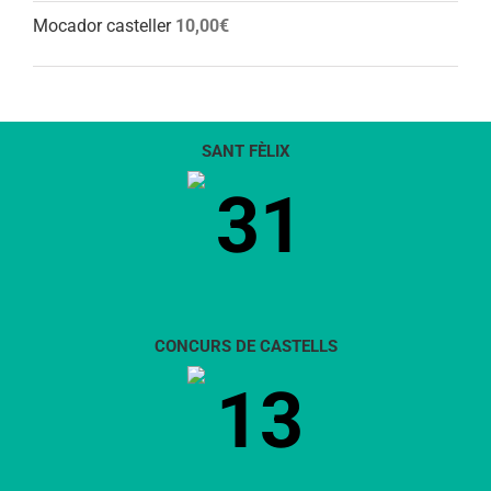
Mocador casteller
10,00
€
SANT FÈLIX
31
CONCURS DE CASTELLS
13