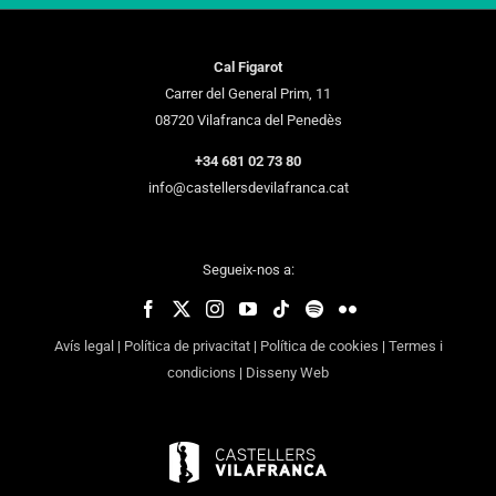
Cal Figarot
Carrer del General Prim, 11
08720 Vilafranca del Penedès
+34 681 02 73 80
info@castellersdevilafranca.cat
Segueix-nos a:
Avís legal
|
Política de privacitat
|
Política de cookies
|
Termes i
condicions
|
Disseny Web