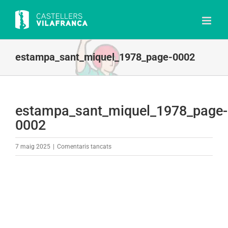
Skip
to
content
estampa_sant_miquel_1978_page-0002
estampa_sant_miquel_1978_page-
0002
a
7 maig 2025
|
Comentaris tancats
estampa_sant_miquel_1978_page-
0002