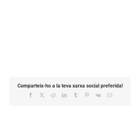
Comparteix-ho a la teva xarxa social preferida!
Facebook
X
Reddit
LinkedIn
Tumblr
Pinterest
Vk
Email: