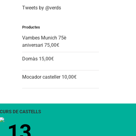
Tweets by @verds
Productes
Vambes Munich 75è
aniversari
75,00
€
Domàs
15,00
€
Mocador casteller
10,00
€
CURS DE CASTELLS
13