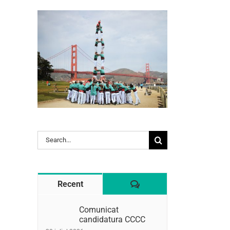
Search
l:
for:
Comentaris
Recent
Comunicat
candidatura CCCC