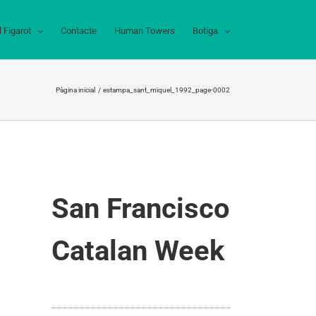
l Figarot
Contacte
Human Towers
Botiga
Pàgina inicial
estampa_sant_miquel_1992_page-0002
San Francisco
Catalan Week