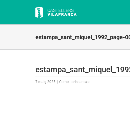
Skip
to
content
estampa_sant_miquel_1992_page-0
estampa_sant_miquel_199
a
7 maig 2025
|
Comentaris tancats
estampa_sant_miquel_19
0002