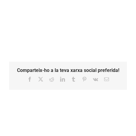
Comparteix-ho a la teva xarxa social preferida!
Facebook
X
Reddit
LinkedIn
Tumblr
Pinterest
Vk
Email: