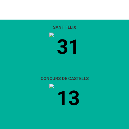
SANT FÈLIX
31
CONCURS DE CASTELLS
13