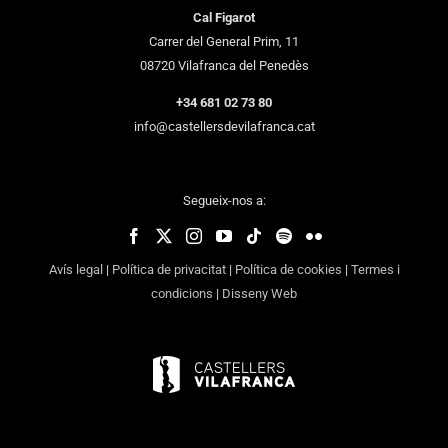
Cal Figarot
Carrer del General Prim, 11
08720 Vilafranca del Penedès
+34 681 02 73 80
info@castellersdevilafranca.cat
Segueix-nos a:
Avís legal
|
Política de privacitat
|
Política de cookies
|
Termes i
condicions
|
Disseny Web