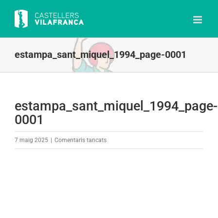
Skip
to
content
estampa_sant_miquel_1994_page-0001
estampa_sant_miquel_1994_page-
0001
a
7 maig 2025
|
Comentaris tancats
estampa_sant_miquel_1994_page-
0001