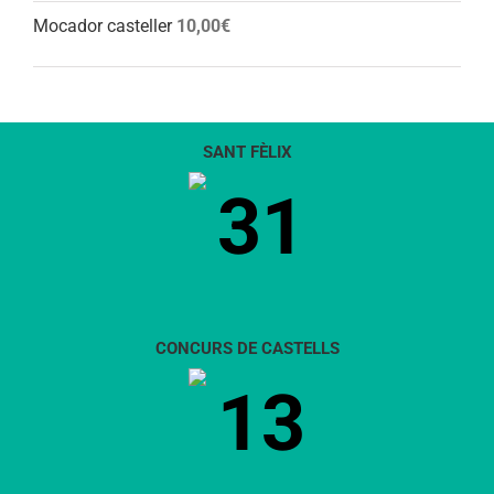
Mocador casteller
10,00
€
SANT FÈLIX
31
CONCURS DE CASTELLS
13