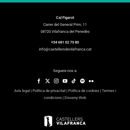
Cal Figarot
Carrer del General Prim, 11
08720 Vilafranca del Penedès
+34 681 02 73 80
info@castellersdevilafranca.cat
Segueix-nos a:
Avís legal
|
Política de privacitat
|
Política de cookies
|
Termes i
condicions
|
Disseny Web