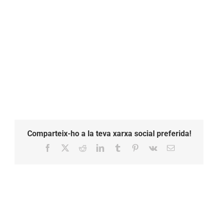
Comparteix-ho a la teva xarxa social preferida!
Facebook
X
Reddit
LinkedIn
Tumblr
Pinterest
Vk
Email: