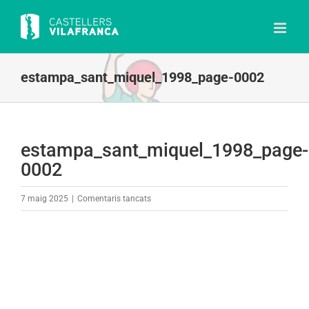
Skip
to
content
estampa_sant_miquel_1998_page-0002
estampa_sant_miquel_1998_page-
0002
a
7 maig 2025
|
Comentaris tancats
estampa_sant_miquel_1998_page-
0002