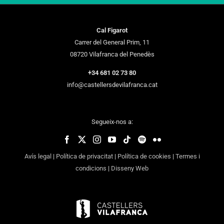
Cal Figarot
Carrer del General Prim, 11
08720 Vilafranca del Penedès
+34 681 02 73 80
info@castellersdevilafranca.cat
Segueix-nos a:
Avís legal
|
Política de privacitat
|
Política de cookies
|
Termes i
condicions
|
Disseny Web