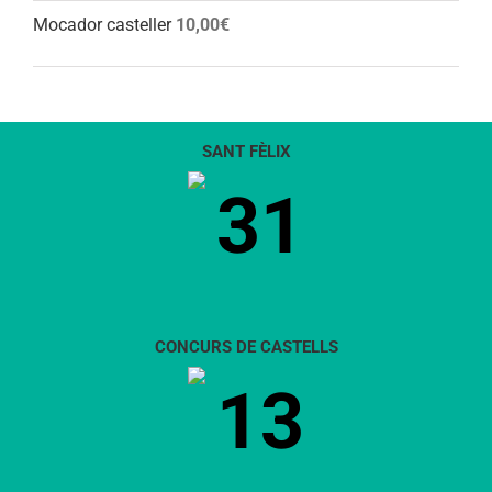
Mocador casteller
10,00
€
SANT FÈLIX
31
CONCURS DE CASTELLS
13