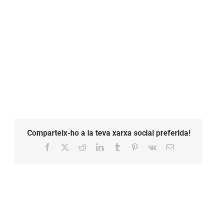
Comparteix-ho a la teva xarxa social preferida!
Facebook
X
Reddit
LinkedIn
Tumblr
Pinterest
Vk
Email: