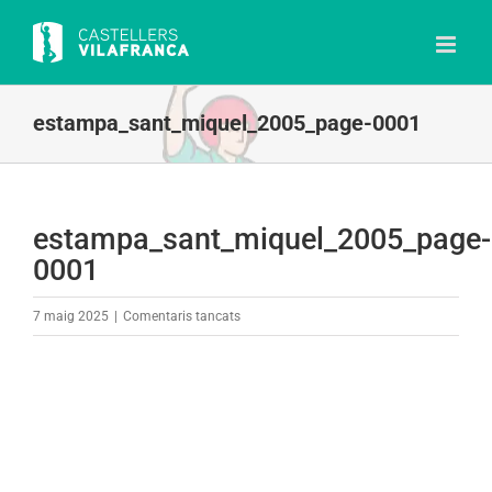
Skip
to
content
estampa_sant_miquel_2005_page-0001
estampa_sant_miquel_2005_page-
0001
a
7 maig 2025
|
Comentaris tancats
estampa_sant_miquel_2005_page-
0001