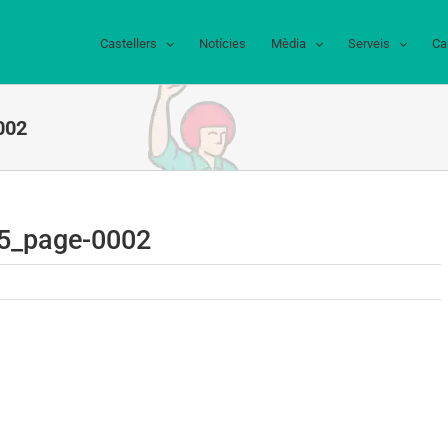
Castellers
Notícies
Mèdia
Serveis
Ca
002
5_page-0002
05_page-