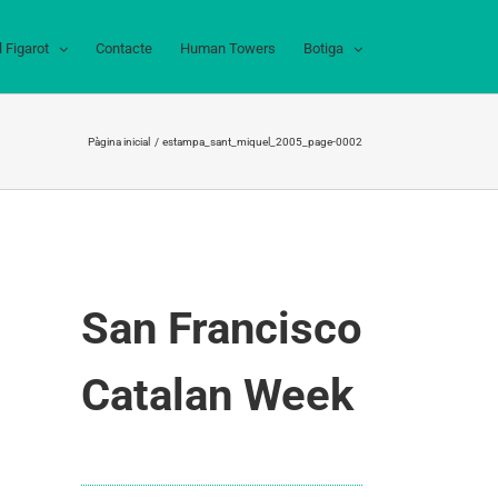
l Figarot
Contacte
Human Towers
Botiga
Pàgina inicial
estampa_sant_miquel_2005_page-0002
San Francisco
Catalan Week