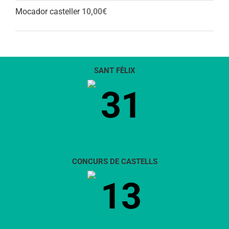
Mocador casteller
10,00
€
SANT FÈLIX
31
CONCURS DE CASTELLS
13