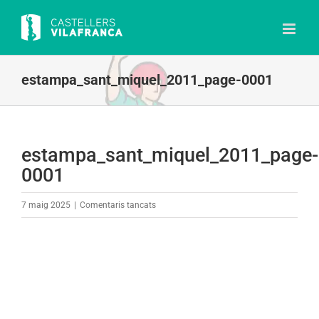
Skip
to
content
estampa_sant_miquel_2011_page-0001
estampa_sant_miquel_2011_page-
0001
a
7 maig 2025
|
Comentaris tancats
estampa_sant_miquel_2011_page-
0001