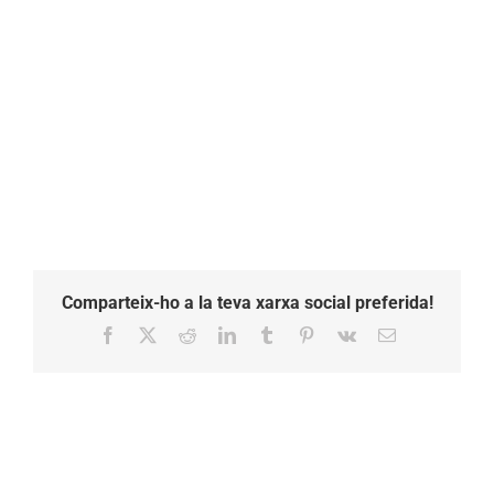
Comparteix-ho a la teva xarxa social preferida!
Facebook
X
Reddit
LinkedIn
Tumblr
Pinterest
Vk
Email: