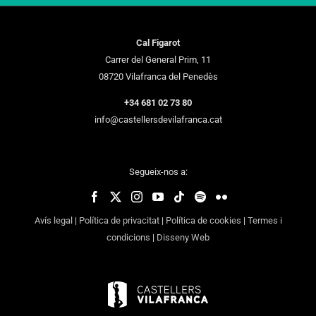
Cal Figarot
Carrer del General Prim, 11
08720 Vilafranca del Penedès
+34 681 02 73 80
info@castellersdevilafranca.cat
Segueix-nos a:
Avís legal
|
Política de privacitat
|
Política de cookies
|
Termes i
condicions
|
Disseny Web