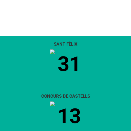
SANT FÈLIX
31
CONCURS DE CASTELLS
13