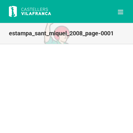
Skip
to
content
estampa_sant_miquel_2008_page-0001