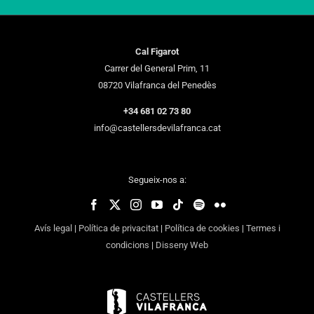
Cal Figarot
Carrer del General Prim, 11
08720 Vilafranca del Penedès
+34 681 02 73 80
info@castellersdevilafranca.cat
Segueix-nos a:
Avís legal
|
Política de privacitat
|
Política de cookies
|
Termes i
condicions
|
Disseny Web